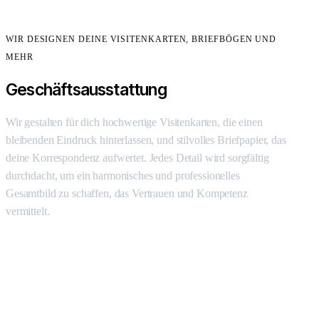
WIR DESIGNEN DEINE VISITENKARTEN, BRIEFBÖGEN UND
MEHR
Geschäftsausstattung
Wir gestalten für dich hochwertige Visitenkarten, die einen
bleibenden Eindruck hinterlassen, und stilvolles Briefpapier, das
deine Korrespondenz aufwertet. Jedes Detail wird sorgfältig
durchdacht, um ein harmonisches und professionelles
Gesamtbild zu schaffen, das Vertrauen und Kompetenz
vermittelt.