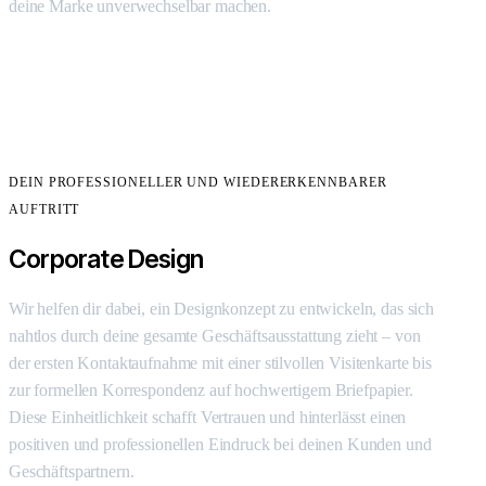
deine Marke unverwechselbar machen.
DEIN PROFESSIONELLER UND WIEDERERKENNBARER
AUFTRITT
Corporate Design
Wir helfen dir dabei, ein Designkonzept zu entwickeln, das sich
nahtlos durch deine gesamte Geschäftsausstattung zieht – von
der ersten Kontaktaufnahme mit einer stilvollen Visitenkarte bis
zur formellen Korrespondenz auf hochwertigem Briefpapier.
Diese Einheitlichkeit schafft Vertrauen und hinterlässt einen
positiven und professionellen Eindruck bei deinen Kunden und
Geschäftspartnern.