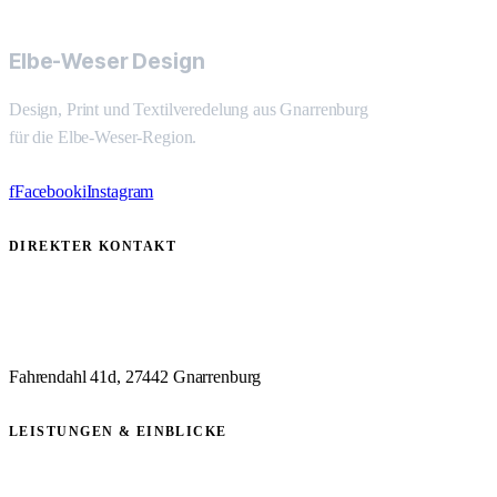
Elbe-Weser Design
Design, Print und Textilveredelung aus Gnarrenburg
für die Elbe-Weser-Region.
f
Facebook
i
Instagram
DIREKTER KONTAKT
04764 31 9999 5
info@q-ki.consulting
Fahrendahl 41d, 27442 Gnarrenburg
LEISTUNGEN & EINBLICKE
Textildruck
Printservice