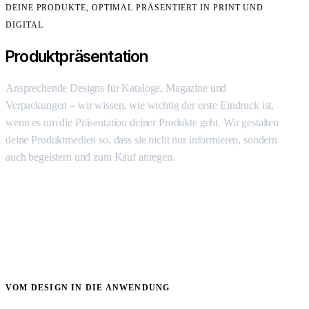
DEINE PRODUKTE, OPTIMAL PRÄSENTIERT IN PRINT UND
DIGITAL
Produktpräsentation
Ansprechende Designs für Kataloge, Magazine und
Verpackungen – wir wissen, wie wichtig der erste Eindruck ist,
wenn es um die Präsentation deiner Produkte geht. Wir gestalten
deine Produktmedien so, dass sie nicht nur informieren, sondern
auch begeistern und zum Kauf anregen.
VOM DESIGN IN DIE ANWENDUNG