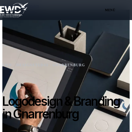
Zum Inhalt springen
MENÜ
EWD
/
DESIGNSTUDIO · GNARRENBURG
Logodesign & Branding
in Gnarrenburg