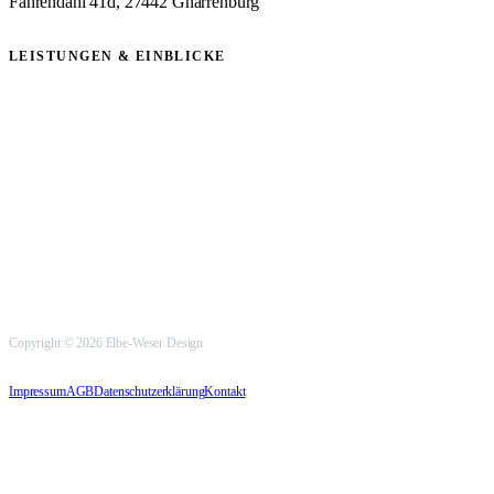
Fahrendahl 41d, 27442 Gnarrenburg
LEISTUNGEN & EINBLICKE
Textildruck
Printservice
Designservice
Arbeitskleidung bedrucken
Vereinsbekleidung bedrucken
Schilder & Plattendruck
Kunden & Projekte
Über uns
Kontakt
Copyright © 2026 Elbe-Weser Design
Impressum
AGB
Datenschutzerklärung
Kontakt