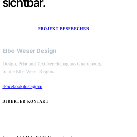
sichtbar.
PROJEKT BESPRECHEN
Elbe-Weser Design
Design, Print und Textilveredelung aus Gnarrenburg
für die Elbe-Weser-Region.
f
Facebook
i
Instagram
DIREKTER KONTAKT
04764 31 9999 5
info@q-ki.consulting