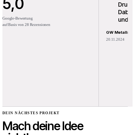
5,0
Druck 
Dabei 
und pr
Google-Bewertung
auf Basis von 28 Rezensionen
GW Metallman
20.11.2024
DEIN NÄCHSTES PROJEKT
Mach deine Idee