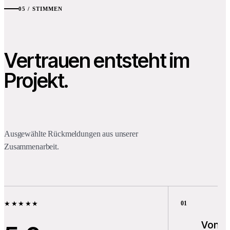
05 / STIMMEN
Vertrauen entsteht im
Projekt.
Ausgewählte Rückmeldungen aus unserer
Zusammenarbeit.
0
1
★★★★★
Von de