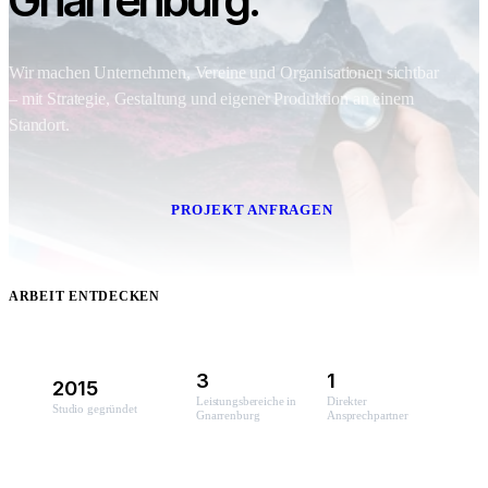
Gnarrenburg.
Wir machen Unternehmen, Vereine und Organisationen sichtbar
– mit Strategie, Gestaltung und eigener Produktion an einem
Standort.
PROJEKT ANFRAGEN
ARBEIT ENTDECKEN
3
1
2015
Leistungsbereiche in
Direkter
Studio gegründet
Gnarrenburg
Ansprechpartner