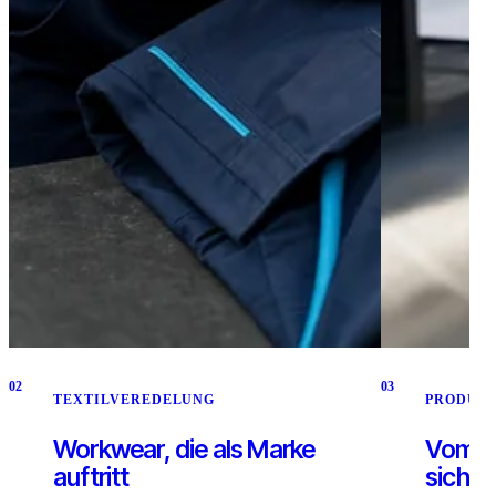
0
2
0
3
TEXTILVEREDELUNG
PRODUK
Workwear, die als Marke
Vom D
auftritt
sichtb